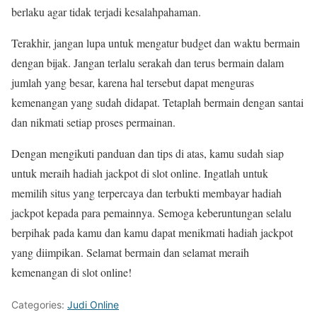
berlaku agar tidak terjadi kesalahpahaman.
Terakhir, jangan lupa untuk mengatur budget dan waktu bermain
dengan bijak. Jangan terlalu serakah dan terus bermain dalam
jumlah yang besar, karena hal tersebut dapat menguras
kemenangan yang sudah didapat. Tetaplah bermain dengan santai
dan nikmati setiap proses permainan.
Dengan mengikuti panduan dan tips di atas, kamu sudah siap
untuk meraih hadiah jackpot di slot online. Ingatlah untuk
memilih situs yang terpercaya dan terbukti membayar hadiah
jackpot kepada para pemainnya. Semoga keberuntungan selalu
berpihak pada kamu dan kamu dapat menikmati hadiah jackpot
yang diimpikan. Selamat bermain dan selamat meraih
kemenangan di slot online!
Categories:
Judi Online