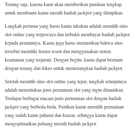
Tenang saja, karena kami akan memberikan panduan lengkap
untuk membantu kamu meraih hadiah jackpot yang diimpikan.
Langkah pertama yang harus kamu lakukan adalah memilih situs
slot online yang terpercaya dan terbukti membayar hadiah jackpot
kepada pemainnya. Kamu juga harus memastikan bahwa situs
tersebut memiliki lisensi resmi dan menggunakan sistem
keamanan yang terjamin. Dengan begitu, kamu dapat bermain
dengan tenang dan fokus untuk memenangkan hadiah jackpot.
Setelah memilih situs slot online yang tepat, langkah selanjutnya
adalah menentukan jenis permainan slot yang ingin dimainkan.
Terdapat berbagai macam jenis permainan slot dengan hadiah
jackpot yang berbeda-beda. Pastikan kamu memilih permainan
yang sudah kamu pahami dan kuasai, sehingga kamu dapat
mengoptimalkan peluang meraih hadiah jackpot.