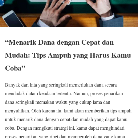
“Menarik Dana dengan Cepat dan
Mudah: Tips Ampuh yang Harus Kamu
Coba”
Banyak dari kita yang seringkali memerlukan dana secara
mendadak dalam keadaan tertentu. Namun, proses penarikan
dana seringkali memakan waktu yang cukup lama dan
menyulitkan. Oleh karena itu, kami akan memberikan tips ampuh
untuk menarik dana dengan cepat dan mudah yang dapat kamu
coba. Dengan mengikuti strategi ini, kamu dapat menghindari
proses penarikan yang ribet dan memperoleh dana yang kamu