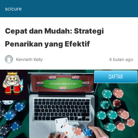
scicure
Cepat dan Mudah: Strategi
Penarikan yang Efektif
Kenneth Kelly
4 bulan ago