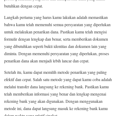
butuhkan dengan cepat.
Langkah pertama yang harus kamu lakukan adalah memastikan
bahwa kamu telah memenuhi semua persyaratan yang diperlukan
untuk melakukan penarikan dana. Pastikan kamu telah mengisi
formulir dengan lengkap dan benar, serta memberikan dokumen
yang dibutuhkan seperti bukti identitas dan dokumen lain yang
diminta. Dengan memenuhi persyaratan yang diperlukan, proses
penarikan dana akan menjadi lebih lancar dan cepat.
Setelah itu, kamu dapat memilih metode penarikan yang paling
efektif dan cepat. Salah satu metode yang dapat kamu coba adalah
melalui transfer dana langsung ke rekening bank. Pastikan kamu
telah memberikan informasi yang benar dan lengkap mengenai
rekening bank yang akan digunakan. Dengan menggunakan
metode ini, dana dapat langsung masuk ke rekening bank kamu
dalam waktu yang relatif singkat.