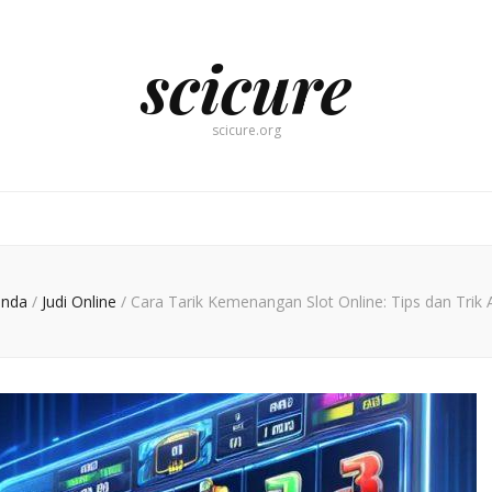
scicure
scicure.org
anda
/
Judi Online
/
Cara Tarik Kemenangan Slot Online: Tips dan Trik A