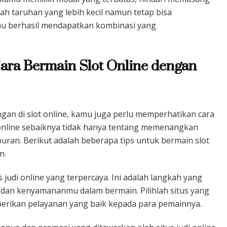
ah taruhan yang lebih kecil namun tetap bisa
u berhasil mendapatkan kombinasi yang
ara Bermain Slot Online dengan
gan di slot online, kamu juga perlu memperhatikan cara
 online sebaiknya tidak hanya tentang memenangkan
uran. Berikut adalah beberapa tips untuk bermain slot
n.
judi online yang terpercaya. Ini adalah langkah yang
dan kenyamananmu dalam bermain. Pilihlah situs yang
mberikan pelayanan yang baik kepada para pemainnya.