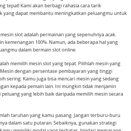
ang tepat! Kami akan berbagi rahasia cara tarik
trik yang dapat membantu meningkatkan peluangmu untuk
esin slot adalah permainan yang sepenuhnya acak.
jamin kemenangan 100%. Namun, ada beberapa hal yang
angmu dalam bermain slot online.
lah memilih mesin slot yang tepat. Pilihlah mesin yang
. Mesin dengan persentase pembayaran yang tinggi
h sering. Kamu juga bisa mencari mesin yang sedang
an kepada pemain lain. Ini mungkin tidak menjamin
 peluang yang lebih baik daripada memilih mesin secara
jumlah taruhan yang kamu pasang. Jangan terburu-buru
ya dalam satu putaran. Sebaiknya, gunakan strategi
ka kamu memiliki modal yang terbatas, hindari memasang