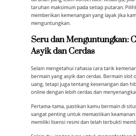
taruhan maksimum pada setiap putaran. Pilihl
memberikan kemenangan yang layak jika kam
menguntungkan.
Seru dan Menguntungkan: C
Asyik dan Cerdas
Selain mengetahui rahasia cara tarik kemenan
bermain yang asyik dan cerdas. Bermain slot
uang, tetapi juga tentang kesenangan dan hib
online dengan lebih cerdas dan menyenangka
Pertama-tama, pastikan kamu bermain di situs 
sangat penting untuk memastikan keamanan 
memiliki lisensi resmi dan telah terbukti me