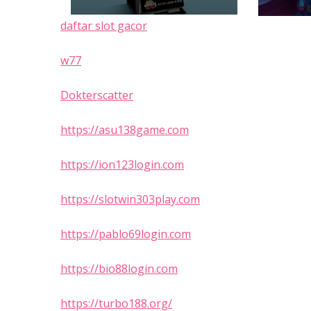
daftar slot gacor
w77
Dokterscatter
https://asu138game.com
https://ion123login.com
https://slotwin303play.com
https://pablo69login.com
https://bio88login.com
https://turbo188.org/