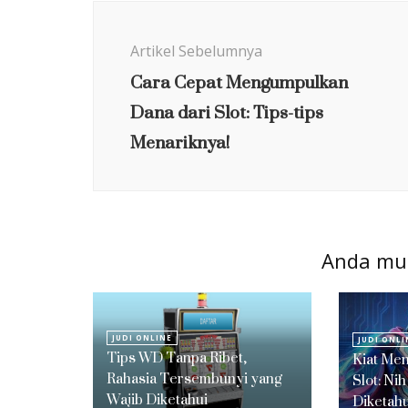
Navigasi
Artikel
Artikel Sebelumnya
Cara Cepat Mengumpulkan
Dana dari Slot: Tips-tips
Menariknya!
Anda mun
JUDI ONLINE
JUDI ONLI
Tips WD Tanpa Ribet,
Kiat Me
Rahasia Tersembunyi yang
Slot: Ni
Wajib Diketahui
Diketahu