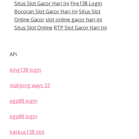
Situs Slot Gacor Hari Ini
Fire138 Login
Bocoran Slot Gacor Hari Ini
Situs Slot
Online Gacor
slot online gacor hari ini
Situs Slot Online
RTP Slot Gacor Hari Ini
APi
king138 login
mahjong ways 33
egp88 login
egp88 login
kaskus138 slot