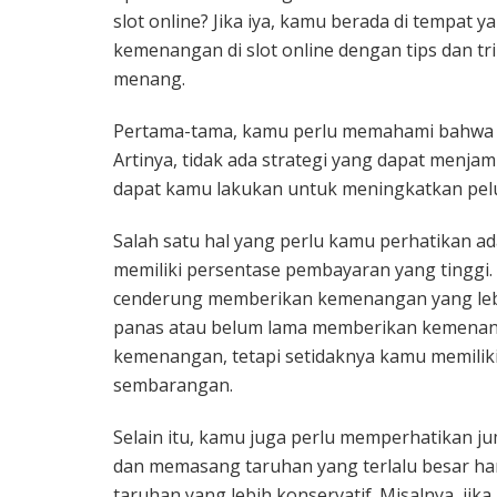
slot online? Jika iya, kamu berada di tempat y
kemenangan di slot online dengan tips dan 
menang.
Pertama-tama, kamu perlu memahami bahwa m
Artinya, tidak ada strategi yang dapat men
dapat kamu lakukan untuk meningkatkan pelu
Salah satu hal yang perlu kamu perhatikan ada
memiliki persentase pembayaran yang tinggi
cenderung memberikan kemenangan yang lebi
panas atau belum lama memberikan kemenang
kemenangan, tetapi setidaknya kamu memiliki
sembarangan.
Selain itu, kamu juga perlu memperhatikan 
dan memasang taruhan yang terlalu besar han
taruhan yang lebih konservatif. Misalnya, ji