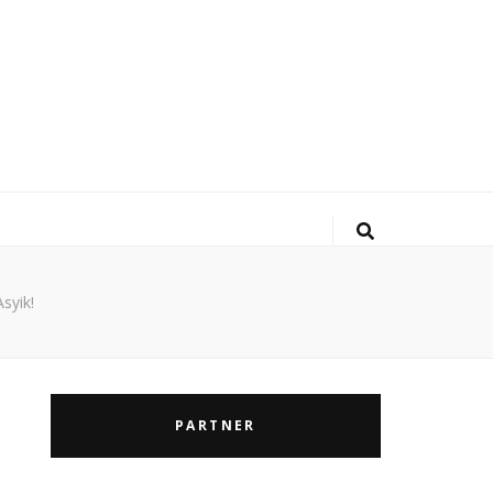
syik!
PARTNER