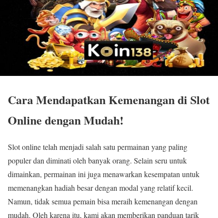
Cara Mendapatkan Kemenangan di Slot
Online dengan Mudah!
Slot online telah menjadi salah satu permainan yang paling
populer dan diminati oleh banyak orang. Selain seru untuk
dimainkan, permainan ini juga menawarkan kesempatan untuk
memenangkan hadiah besar dengan modal yang relatif kecil.
Namun, tidak semua pemain bisa meraih kemenangan dengan
mudah. Oleh karena itu, kami akan memberikan panduan tarik