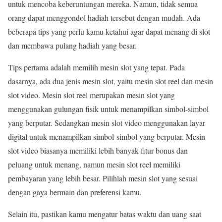
untuk mencoba keberuntungan mereka. Namun, tidak semua
orang dapat menggondol hadiah tersebut dengan mudah. Ada
beberapa tips yang perlu kamu ketahui agar dapat menang di slot
dan membawa pulang hadiah yang besar.
Tips pertama adalah memilih mesin slot yang tepat. Pada
dasarnya, ada dua jenis mesin slot, yaitu mesin slot reel dan mesin
slot video. Mesin slot reel merupakan mesin slot yang
menggunakan gulungan fisik untuk menampilkan simbol-simbol
yang berputar. Sedangkan mesin slot video menggunakan layar
digital untuk menampilkan simbol-simbol yang berputar. Mesin
slot video biasanya memiliki lebih banyak fitur bonus dan
peluang untuk menang, namun mesin slot reel memiliki
pembayaran yang lebih besar. Pilihlah mesin slot yang sesuai
dengan gaya bermain dan preferensi kamu.
Selain itu, pastikan kamu mengatur batas waktu dan uang saat