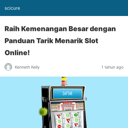
scicure
Raih Kemenangan Besar dengan
Panduan Tarik Menarik Slot
Online!
Kenneth Kelly
1 tahun ago