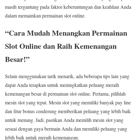
masih tergantung pada faktor keberuntungan dan keahlian Anda
dalam memainkan permainan slot online.
“Cara Mudah Menangkan Permainan
Slot Online dan Raih Kemenangan
Besar!”
Selain menggunakan tarik menarik, ada beberapa tips lain yang
dapat Anda terapkan untuk meningkatkan peluang meraih
kemenangan besar di permainan slot online. Pertama, pilihlah
mesin slot yang tepat. Mesin slot yang memiliki banyak pay line
dan fitur bonus cenderung memberikan peluang yang lebih baik
untuk menang. Jadi, pastikan Anda memilih mesin slot yang
sesuai dengan gaya bermain Anda dan memiliki peluang yang
lebih baik untuk meraih kemenangan.