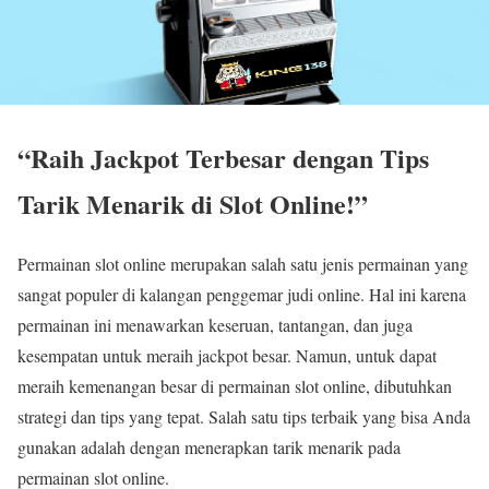
“Raih Jackpot Terbesar dengan Tips
Tarik Menarik di Slot Online!”
Permainan slot online merupakan salah satu jenis permainan yang
sangat populer di kalangan penggemar judi online. Hal ini karena
permainan ini menawarkan keseruan, tantangan, dan juga
kesempatan untuk meraih jackpot besar. Namun, untuk dapat
meraih kemenangan besar di permainan slot online, dibutuhkan
strategi dan tips yang tepat. Salah satu tips terbaik yang bisa Anda
gunakan adalah dengan menerapkan tarik menarik pada
permainan slot online.