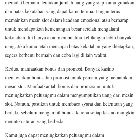
memulai bermain, tentukan jumlah uang yang siap kamu gunakan
dan batas kekalahan yang dapat kamu terima. Jangan terus
memainkan mesin slot dalam keadaan emosional atau berharap
untuk mendapatkan kemenangan besar setelah mengalami
kekalahan. Ini hanya akan membuatmu kehilangan lebih banyak
uang. Jika kamu telah mencapai batas kekalahan yang ditetapkan,
segera berhenti bermain dan coba lagi di lain waktu.
Kedua, manfaatkan bonus dan promosi. Banyak kasino
menawarkan bonus dan promosi untuk pemain yang memainkan
mesin slot. Manfaatkanlah bonus dan promosi ini untuk
meningkatkan peluangmu dalam mengumpulkan uang dari mesin
slot. Namun, pastikan untuk membaca syarat dan ketentuan yang
berlaku sebelum mengambil bonus, karena setiap kasino mungkin
memiliki aturan yang berbeda.
Kamu juga dapat meningkatkan peluangmu dalam