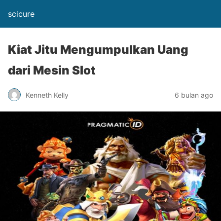
scicure
Kiat Jitu Mengumpulkan Uang
dari Mesin Slot
Kenneth Kelly
6 bulan ago