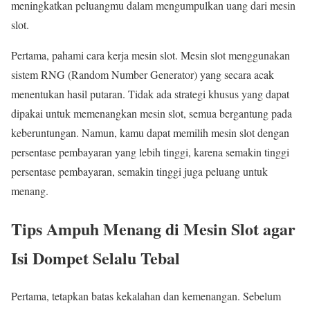
meningkatkan peluangmu dalam mengumpulkan uang dari mesin
slot.
Pertama, pahami cara kerja mesin slot. Mesin slot menggunakan
sistem RNG (Random Number Generator) yang secara acak
menentukan hasil putaran. Tidak ada strategi khusus yang dapat
dipakai untuk memenangkan mesin slot, semua bergantung pada
keberuntungan. Namun, kamu dapat memilih mesin slot dengan
persentase pembayaran yang lebih tinggi, karena semakin tinggi
persentase pembayaran, semakin tinggi juga peluang untuk
menang.
Tips Ampuh Menang di Mesin Slot agar
Isi Dompet Selalu Tebal
Pertama, tetapkan batas kekalahan dan kemenangan. Sebelum