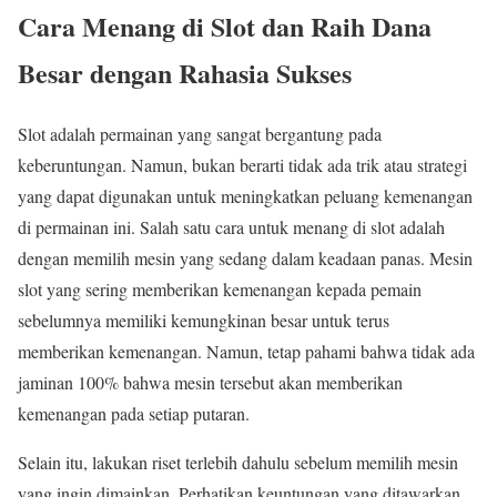
Cara Menang di Slot dan Raih Dana
Besar dengan Rahasia Sukses
Slot adalah permainan yang sangat bergantung pada
keberuntungan. Namun, bukan berarti tidak ada trik atau strategi
yang dapat digunakan untuk meningkatkan peluang kemenangan
di permainan ini. Salah satu cara untuk menang di slot adalah
dengan memilih mesin yang sedang dalam keadaan panas. Mesin
slot yang sering memberikan kemenangan kepada pemain
sebelumnya memiliki kemungkinan besar untuk terus
memberikan kemenangan. Namun, tetap pahami bahwa tidak ada
jaminan 100% bahwa mesin tersebut akan memberikan
kemenangan pada setiap putaran.
Selain itu, lakukan riset terlebih dahulu sebelum memilih mesin
yang ingin dimainkan. Perhatikan keuntungan yang ditawarkan