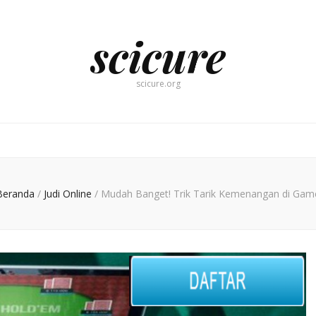
scicure
scicure.org
Beranda
/
Judi Online
/
Mudah Banget! Trik Tarik Kemenangan di Gam