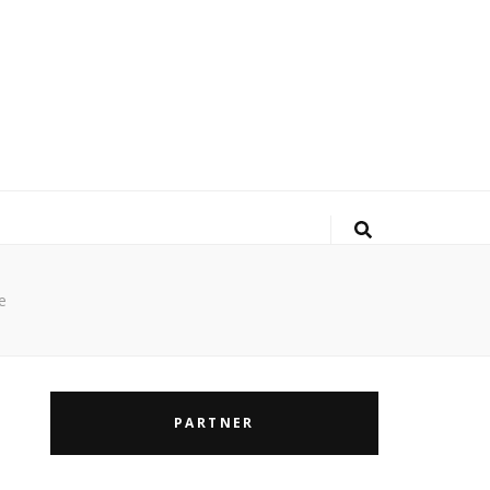
e
PARTNER