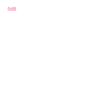
fly88