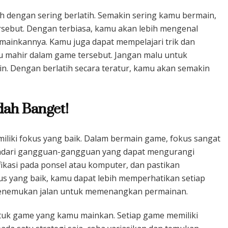
ah dengan sering berlatih. Semakin sering kamu bermain,
sebut. Dengan terbiasa, kamu akan lebih mengenal
emainkannya. Kamu juga dapat mempelajari trik dan
ulu mahir dalam game tersebut. Jangan malu untuk
n. Dengan berlatih secara teratur, kamu akan semakin
ah Banget!
emiliki fokus yang baik. Dalam bermain game, fokus sangat
ndari gangguan-gangguan yang dapat mengurangi
ikasi pada ponsel atau komputer, dan pastikan
us yang baik, kamu dapat lebih memperhatikan setiap
menemukan jalan untuk memenangkan permainan.
 untuk game yang kamu mainkan. Setiap game memiliki