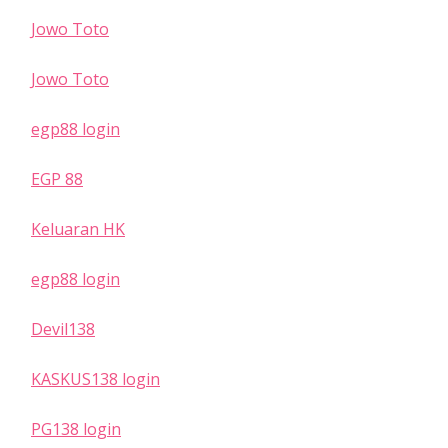
Jowo Toto
Jowo Toto
egp88 login
EGP 88
Keluaran HK
egp88 login
Devil138
KASKUS138 login
PG138 login