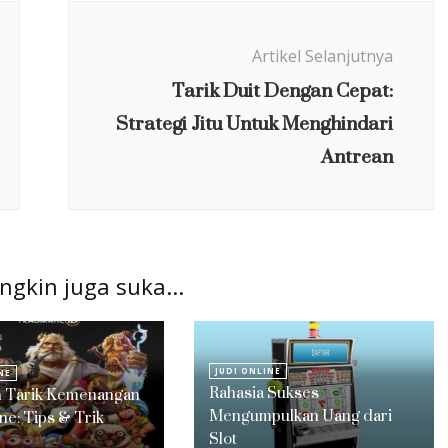
Artikel Selanjutnya
Tarik Duit Dengan Cepat:
Strategi Jitu Untuk Menghindari
Antrean
gkin juga suka...
JUDI ONLINE
NE
Rahasia Sukses
 Tarik Kemenangan
Mengumpulkan Uang dari
ine: Tips & Trik
Slot