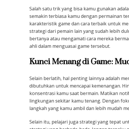
Salah satu trik yang bisa kamu gunakan adal
semakin terbiasa kamu dengan permainan ter
karakteristik game dan cara terbaik untuk m
strategi dari pemain lain yang sudah lebih d
bertanya atau mengamati cara mereka bermai
ahli dalam menguasai game tersebut.
Kunci Menang di Game: Mud
Selain berlatih, hal penting lainnya adalah m
dibutuhkan untuk mencapai kemenangan. Hi
konsentrasi kamu saat bermain. Matikan notif
lingkungan sekitar kamu tenang. Dengan fok
langkah yang kamu ambil dan lebih mudah 
Selain itu, pelajari juga strategi yang tepat