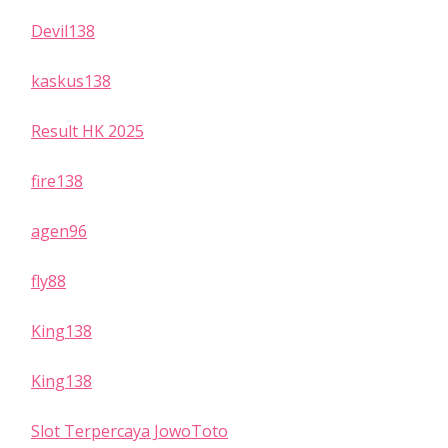
Devil138
kaskus138
Result HK 2025
fire138
agen96
fly88
King138
King138
Slot Terpercaya JowoToto