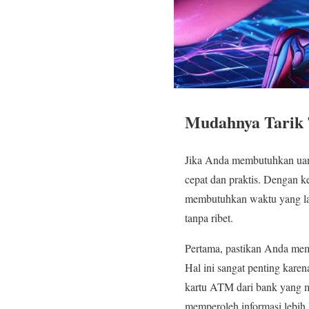
Mudahnya Tarik T
Jika Anda membutuhkan uang 
cepat dan praktis. Dengan k
membutuhkan waktu yang lam
tanpa ribet.
Pertama, pastikan Anda me
Hal ini sangat penting kar
kartu ATM dari bank yang m
memperoleh informasi lebih 