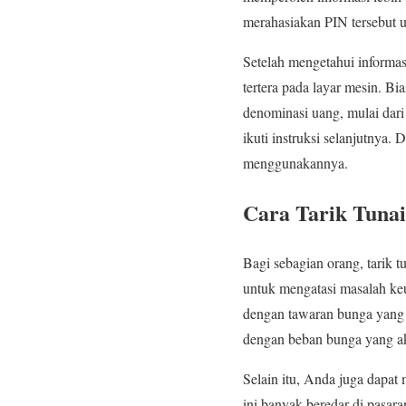
merahasiakan PIN tersebut
Setelah mengetahui informa
tertera pada layar mesin. 
denominasi uang, mulai dar
ikuti instruksi selanjutnya
menggunakannya.
Cara Tarik Tuna
Bagi sebagian orang, tarik 
untuk mengatasi masalah ke
dengan tawaran bunga yang 
dengan beban bunga yang 
Selain itu, Anda juga dapat 
ini banyak beredar di pasar