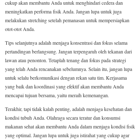
cukup akan membantu Anda untuk menghindari cedera dan
meningkatkan performa fisik Anda. Jangan lupa untuk juga
melakukan stretching setelah pemanasan untuk mempersiapkan
otot-otot Anda.
Tips selanjutnya adalah menjaga konsentrasi dan fokus selama
pertandingan berlangsung. Jangan terpengaruh oleh tekanan dari
lawan atau penonton. Tetaplah tenang dan fokus pada strategi
yang telah Anda rencanakan sebelumnya. Selain itu, jangan lupa
untuk selalu berkomunikasi dengan rekan satu tim. Kerjasama
yang baik dan koordinasi yang efektif akan membantu Anda
mencapai tujuan bersama, yaitu meraih kemenangan.
Terakhir, tapi tidak kalah penting, adalah menjaga kesehatan dan
kondisi tubuh Anda. Olahraga secara teratur dan konsumsi
makanan sehat akan membantu Anda dalam menjaga kondisi fisik
yang optimal. Jangan lupa untuk juga istirahat yang cukup agar