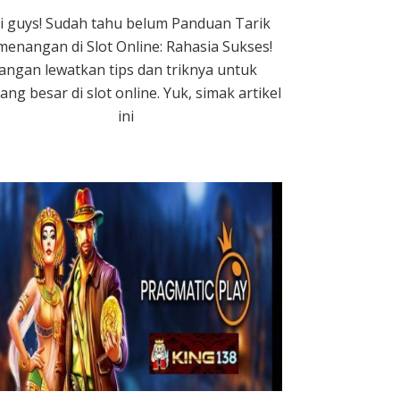
i guys! Sudah tahu belum Panduan Tarik
enangan di Slot Online: Rahasia Sukses!
Jangan lewatkan tips dan triknya untuk
ng besar di slot online. Yuk, simak artikel
ini