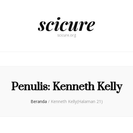
scicure
scicure.org
Penulis:
Kenneth Kelly
Beranda
/
Kenneth Kelly
(Halaman 21)