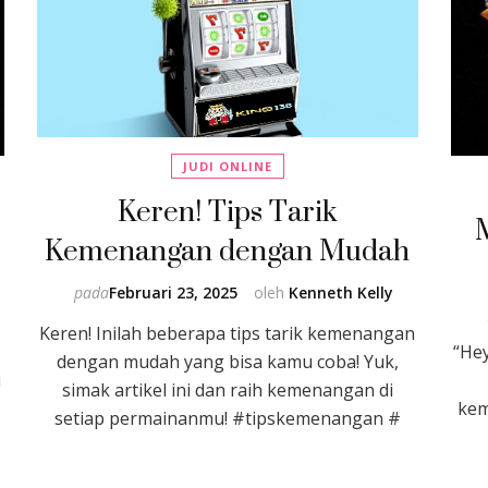
JUDI ONLINE
Keren! Tips Tarik
Kemenangan dengan Mudah
pada
Februari 23, 2025
oleh
Kenneth Kelly
Keren! Inilah beberapa tips tarik kemenangan
“He
dengan mudah yang bisa kamu coba! Yuk,
i
simak artikel ini dan raih kemenangan di
kem
setiap permainanmu! #tipskemenangan #