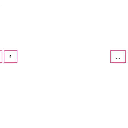
g
aman
…