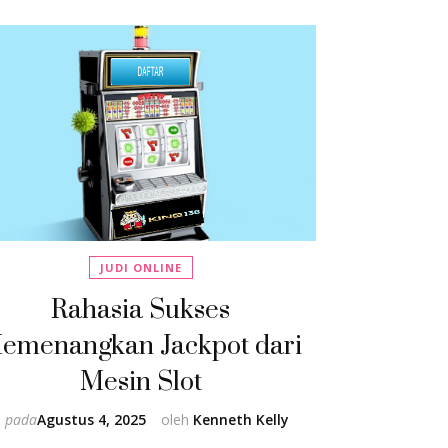
JUDI ONLINE
Rahasia Sukses
emenangkan Jackpot dari
Mesin Slot
pada
Agustus 4, 2025
oleh
Kenneth Kelly