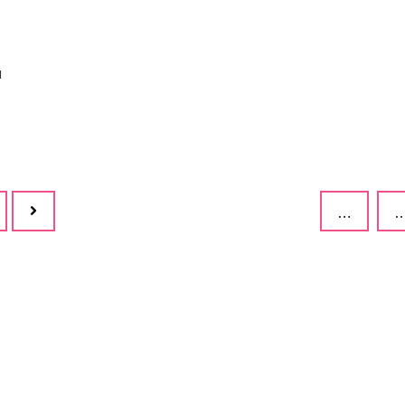
u
aman
…