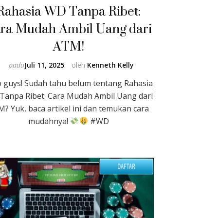
Rahasia WD Tanpa Ribet:
ra Mudah Ambil Uang dari
ATM!
pada
Juli 11, 2025
oleh
Kenneth Kelly
o guys! Sudah tahu belum tentang Rahasia
Tanpa Ribet: Cara Mudah Ambil Uang dari
? Yuk, baca artikel ini dan temukan cara
mudahnya!
#WD