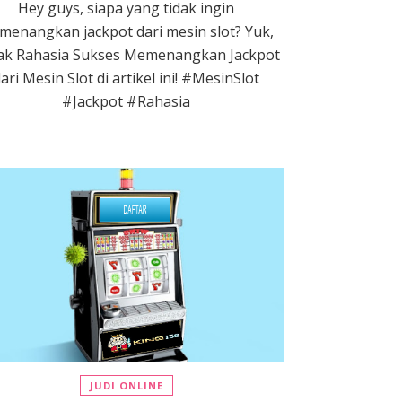
Hey guys, siapa yang tidak ingin
menangkan jackpot dari mesin slot? Yuk,
ak Rahasia Sukses Memenangkan Jackpot
ari Mesin Slot di artikel ini! #MesinSlot
#Jackpot #Rahasia
JUDI ONLINE