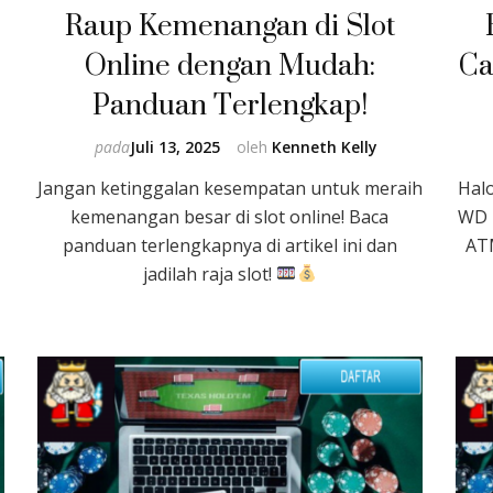
Raup Kemenangan di Slot
Online dengan Mudah:
Ca
Panduan Terlengkap!
pada
Juli 13, 2025
oleh
Kenneth Kelly
Jangan ketinggalan kesempatan untuk meraih
Hal
kemenangan besar di slot online! Baca
WD 
panduan terlengkapnya di artikel ini dan
ATM
jadilah raja slot!