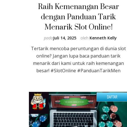
Raih Kemenangan Besar
dengan Panduan Tarik
Menarik Slot Online!
pada
Juli 14, 2025
oleh
Kenneth Kelly
Tertarik mencoba peruntungan di dunia slot
online? Jangan lupa baca panduan tarik
menarik dari kami untuk raih kemenangan
besar! #SlotOnline #PanduanTarikMen